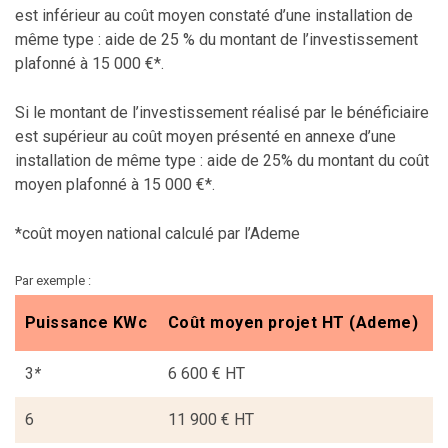
est inférieur au coût moyen constaté d’une installation de
même type : aide de 25 % du montant de l’investissement
plafonné à 15 000 €*.
Si le montant de l’investissement réalisé par le bénéficiaire
est supérieur au coût moyen présenté en annexe d’une
installation de même type : aide de 25% du montant du coût
moyen plafonné à 15 000 €*.
*coût moyen national calculé par l’Ademe
Par exemple :
P
Puissance KWc
Coût moyen projet HT (Ademe)
3
*
6 600 € HT
1
6
11 900 € HT
2