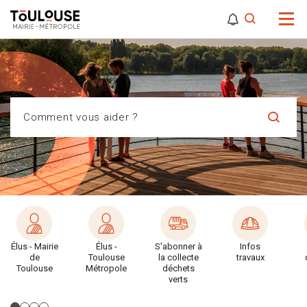
0
0
Attention,
Comment vous aider ?
Élus - Mairie
Élus -
S'abonner à
Infos
de
Toulouse
la collecte
travaux
Toulouse
Métropole
déchets
verts