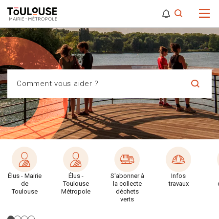
0
0
Attention,
Comment vous aider ?
Élus - Mairie
Élus -
S'abonner à
Infos
de
Toulouse
la collecte
travaux
Toulouse
Métropole
déchets
verts